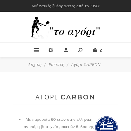
Αυθεντικές ξυλορακέτες από το 1958!
0
Αρχική
/
Ρακέτες
/
Αγόρι CARBON
ΑΓΌΡΙ CARBON
Με παρουσία 60 ετών στην ελληνική
αγορά, η βιοτεχνία ρακετών θαλάσσης