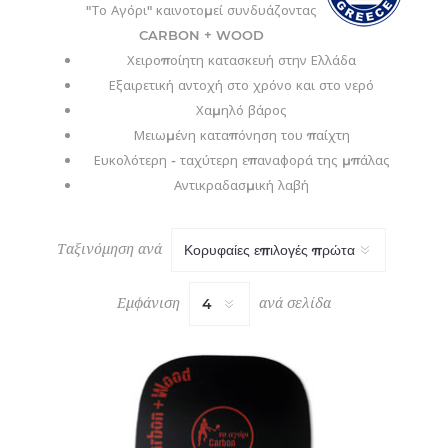
"Το Αγόρι" καινοτομεί συνδυάζοντας
CARBON + WOOD
Χειροποίητη κατασκευή στην Ελλάδα
Εξαιρετική αντοχή στο χρόνο και στο νερό
Χαμηλό βάρος
Μειωμένη καταπόνηση του παίχτη
Ευκολότερη - ταχύτερη επαναφορά της μπάλας
Αντικραδασμική λαβή
Ταξινόμηση ανά
Εμφάνιση
ανά σελίδα