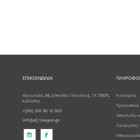
ΕΠΙΚΟΙΝΩΝΊΑ
ΠΛΗΡΟΦΟΡ
Φραγούδη 26, (όπισθεν Παντείου), ΤΚ 17671,
Η Εταιρεία
Καλλιθέα
Προσωπικά
+(30) 210 92 12 922
Αποστολή κ
info[at] toagori.gr
Συνεργάτες
Επικοινωνία