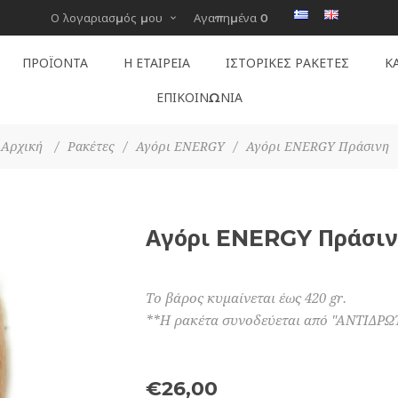
Ο λογαριασμός μου
Αγαπημένα
0
ΠΡΟΪΟΝΤΑ
Η ΕΤΑΙΡΕΊΑ
ΙΣΤΟΡΙΚΕΣ ΡΑΚΕΤΕΣ
Κ
ΕΠΙΚΟΙΝΩΝΙΑ
Αρχική
/
Ρακέτες
/
Αγόρι ENERGY
/
Αγόρι ENERGY Πράσινη
Αγόρι ENERGY Πράσι
Το βάρος κυμαίνεται έως 420 gr.
**Η ρακέτα συνοδεύεται από "ΑΝΤΙΔΡ
€26,00