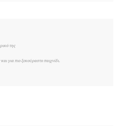
ρικό της
και για πιο ξεκούραστο παιχνίδι.