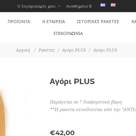
Ο λογαριασμός μου
Αγαπημένα
0
ΠΡΟΪΟΝΤΑ
Η ΕΤΑΙΡΕΊΑ
ΙΣΤΟΡΙΚΕΣ ΡΑΚΕΤΕΣ
Κ
ΕΠΙΚΟΙΝΩΝΙΑ
Αρχική
/
Ρακέτες
/
Αγόρι PLUS
/
Αγόρι PLUS
Αγόρι PLUS
Παράγεται σε 7 διαφορετικά βάρη
**Η ρακέτα συνοδεύεται από την "ΑΝΤΙ
€42,00