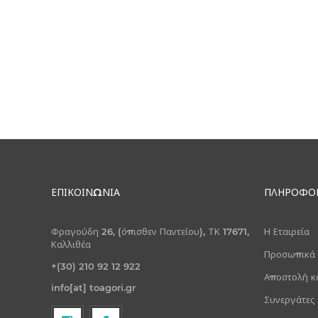
ΕΠΙΚΟΙΝΩΝΊΑ
ΠΛΗΡΟΦΟΡ
Φραγούδη 26, (όπισθεν Παντείου), ΤΚ 17671,
Η Εταιρεία
Καλλιθέα
Προσωπικά
+(30) 210 92 12 922
Αποστολή κ
info[at] toagori.gr
Συνεργάτες