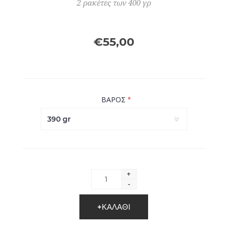
2 ρακέτες των 400 γρ
€55,00
*
ΒΑΡΟΣ
+
-