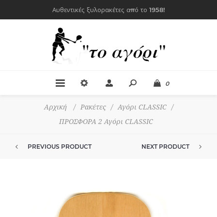
Αυθεντικές ξυλορακέτες από το 1958!
0
Αρχική
/
Ρακέτες
/
Αγόρι CLASSIC
/
ΠΡΟΣΦΟΡΑ 2 Αγόρι CLASSIC
PREVIOUS PRODUCT
NEXT PRODUCT