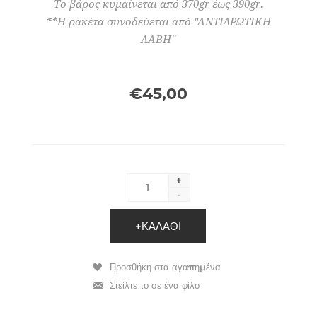
Το βάρος κυμαίνεται από 370gr έως 390gr.
**Η ρακέτα συνοδεύεται από "ΑΝΤΙΔΡΩΤΙΚΗ
ΛΑΒΗ"
€45,00
+
-