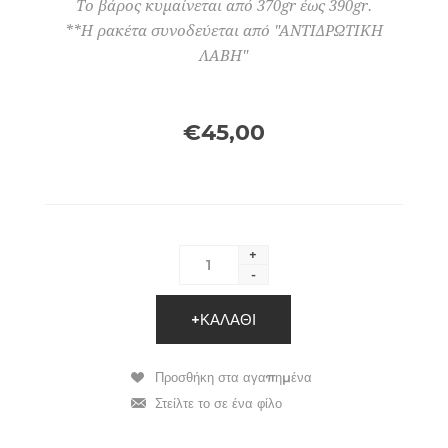
Το βάρος κυμαίνεται από 370gr έως 390gr.
**Η ρακέτα συνοδεύεται από "ΑΝΤΙΔΡΩΤΙΚΗ
ΛΑΒΗ"
€45,00
+
-