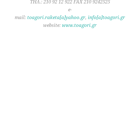
ΤΗΛ.: 210 92 12 922 FAX 210 9242525
e-
mail:
toagori.raketa[a]yahoo.gr
,
info[a]toagori.gr
website:
www.toagori.gr