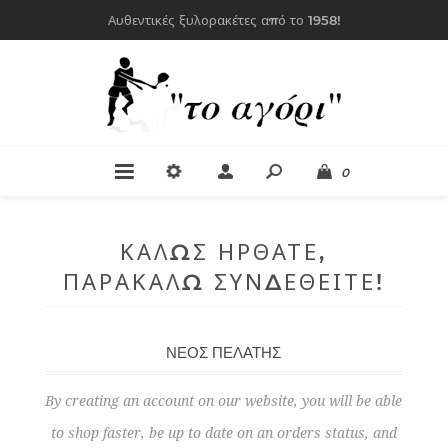
Αυθεντικές ξυλορακέτες από το 1958!
0
ΚΑΛΏΣ ΉΡΘΑΤΕ,
ΠΑΡΑΚΑΛΏ ΣΥΝΔΕΘΕΊΤΕ!
ΝΈΟΣ ΠΕΛΆΤΗΣ
By creating an account on our website, you will be able
to shop faster, be up to date on an orders status, and