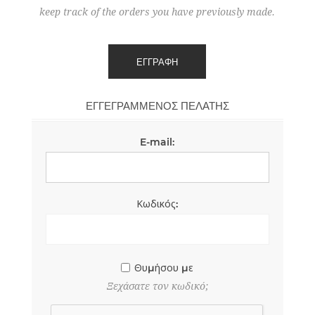
keep track of the orders you have previously made.
ΕΓΓΕΓΡΑΜΜΈΝΟΣ ΠΕΛΆΤΗΣ
E-mail:
Κωδικός:
Θυμήσου με
Ξεχάσατε τον κωδικό;