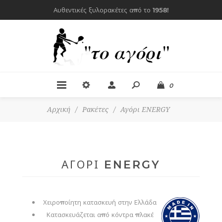
Αυθεντικές ξυλορακέτες από το 1958!
0
Αρχική
/
Ρακέτες
/
Αγόρι ENERGY
ΑΓΌΡΙ ENERGY
Χειροποίητη κατασκευή στην Ελλάδα
Κατασκευάζεται από κόντρα πλακέ