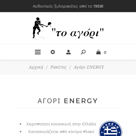
Αυθεντικές ξυλορακέτες από το 1958!
0
Αρχική
/
Ρακέτες
/
Αγόρι ENERGY
ΑΓΌΡΙ ENERGY
Χειροποίητη κατασκευή στην Ελλάδα
Κατασκευάζεται από κόντρα πλακέ