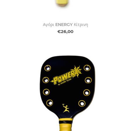
Αγόρι ENERGY Κίτρινη
€26,00