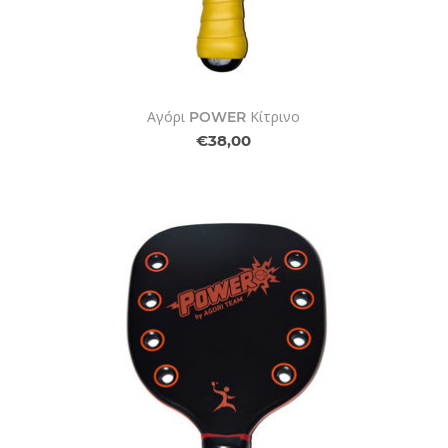
Αγόρι POWER Κίτρινο
€38,00