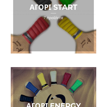
ΑΓΌΡΙ START
7 προϊόντα
ΑΓΌΡΙ ENERGY