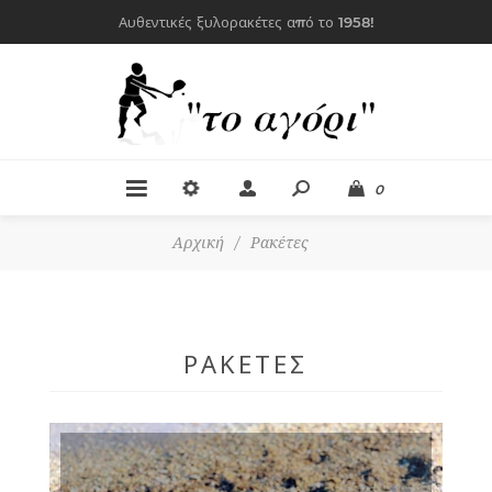
Αυθεντικές ξυλορακέτες από το 1958!
0
Αρχική
/
Ρακέτες
ΡΑΚΈΤΕΣ