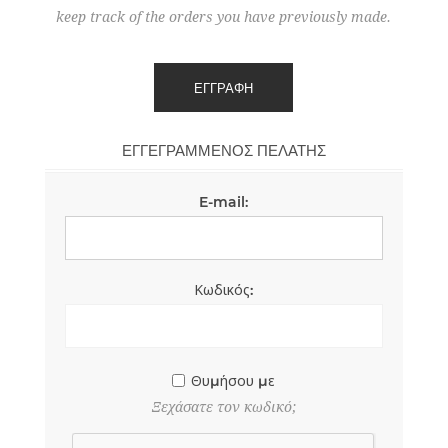
keep track of the orders you have previously made.
ΕΓΓΕΓΡΑΜΜΈΝΟΣ ΠΕΛΆΤΗΣ
E-mail:
Κωδικός:
Θυμήσου με
Ξεχάσατε τον κωδικό;