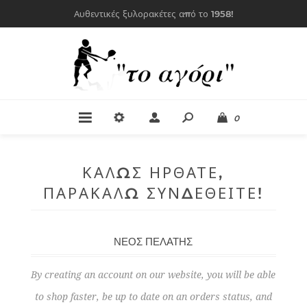
Αυθεντικές ξυλορακέτες από το 1958!
0
ΚΑΛΏΣ ΉΡΘΑΤΕ,
ΠΑΡΑΚΑΛΏ ΣΥΝΔΕΘΕΊΤΕ!
ΝΈΟΣ ΠΕΛΆΤΗΣ
By creating an account on our website, you will be able
to shop faster, be up to date on an orders status, and