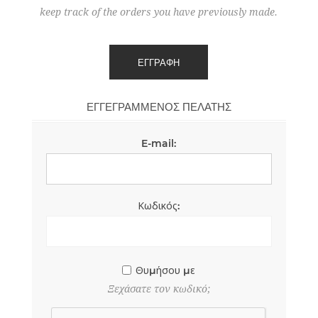
keep track of the orders you have previously made.
ΕΓΓΕΓΡΑΜΜΈΝΟΣ ΠΕΛΆΤΗΣ
E-mail:
Κωδικός:
Θυμήσου με
Ξεχάσατε τον κωδικό;