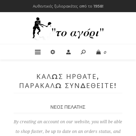
Αυθεντικές ξυλορακέτες από το 1958!
0
ΚΑΛΏΣ ΉΡΘΑΤΕ,
ΠΑΡΑΚΑΛΏ ΣΥΝΔΕΘΕΊΤΕ!
ΝΈΟΣ ΠΕΛΆΤΗΣ
By creating an account on our website, you will be able
to shop faster, be up to date on an orders status, and